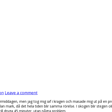
on
Leave a comment
på förmiddagen, men jag tog mig iaf i kragen och masade mig ut på en 
lan mark, då det hela tiden blir samma rörelse. I skogen blir stegen o
 till dryga 45 minuter, utan några problem.