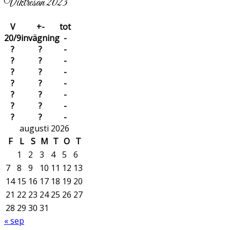
Viktresan 2023
V
+-
tot
20/9
invägning
-
?
?
-
?
?
-
?
?
-
?
?
-
?
?
-
?
?
-
?
?
-
augusti 2026
F
L
S
M
T
O
T
1
2
3
4
5
6
7
8
9
10
11
12
13
14
15
16
17
18
19
20
21
22
23
24
25
26
27
28
29
30
31
« sep