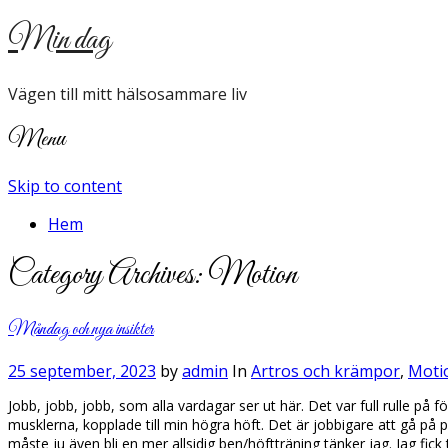
Min dag
Vägen till mitt hälsosammare liv
Menu
Skip to content
Hem
Category Archives:
Motion
Måndag och nya insikter
25 september, 2023
by
admin
In
Artros och krämpor
,
Moti
Jobb, jobb, jobb, som alla vardagar ser ut här. Det var full rulle 
musklerna, kopplade till min högra höft. Det är jobbigare att gå på p
måste ju även bli en mer allsidig ben/höftträning tänker jag. Jag fick