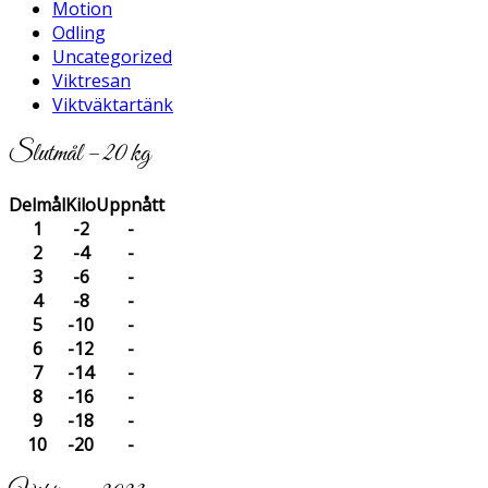
Motion
Odling
Uncategorized
Viktresan
Viktväktartänk
Slutmål – 20 kg
Delmål
Kilo
Uppnått
1
-2
-
2
-4
-
3
-6
-
4
-8
-
5
-10
-
6
-12
-
7
-14
-
8
-16
-
9
-18
-
10
-20
-